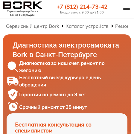
+7 (812) 214-73-42
Сервисный центр Bork
в
Ежедневно с 9:00 до 21:00
Санкт-Петербурге
Сервисный центр Bork
Каталог устройств
Ремонт
Диагностика электросамоката
Bork в Санкт-Петербурге
Диагностика за наш счет, ремонт по
желанию
Бесплатный выезд курьера в день
обращения
Гарантия на ремонт до 3 лет
Срочный ремонт от 35 минут
Бесплатная консультация со
специалистом