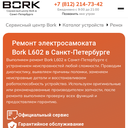
+7 (812) 214-73-42
Ежедневно с 9:00 до 21:00
Сервисный центр Bork
в
Позвонить
мне утром
Санкт-Петербурге
Сервисный центр Bork
Каталог устройств
Ремонт
Ремонт электросамоката
Bork L602 в Санкт-Петербурге
Выполняем ремонт Bork L602 в Санкт-Петербурге с
устранением неисправностей любой сложности. Проводим
диагностику, выявляем причины поломки, заменяем
неисправные детали и восстанавливаем
работоспособность устройства. Используем оригинальные
или рекомендованные производителем запчасти, после
ремонта выполняем проверку всех функций и
предоставляем гарантию.
Официальный сервис
Гарантийное обслуживание