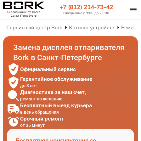
+7 (812) 214-73-42
Сервисный центр Bork
в
Ежедневно с 9:00 до 21:00
Санкт-Петербурге
Сервисный центр Bork
Каталог устройств
Ремонт
Замена дисплея отпаривателя
Bork в Санкт-Петербурге
Официальный сервис
Гарантийное обслуживание
до 3 лет
Диагностика за наш счет,
ремонт по желанию
Бесплатный выезд курьера
в день обращения
Срочный ремонт
от 35 минут
Бесплатная консультация со