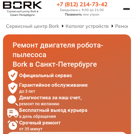
+7 (812) 214-73-42
Ежедневно с 9:00 до 21:00
Сервисный центр Bork
в
Позвонить
мне утром
Санкт-Петербурге
Сервисный центр Bork
Каталог устройств
Ремонт 
Ремонт двигателя робота-
пылесоса
Bork в Санкт-Петербурге
Официальный сервис
Гарантийное обслуживание
до 3 лет
Диагностика за наш счет,
ремонт по желанию
Бесплатный выезд курьера
в день обращения
Срочный ремонт
от 35 минут