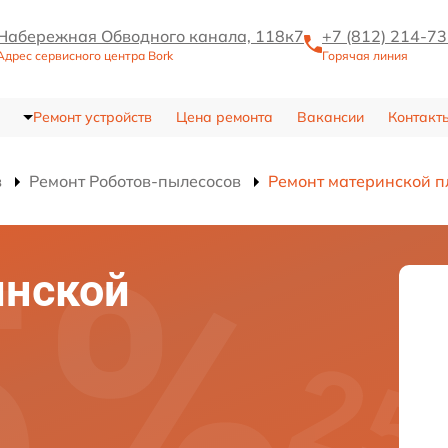
Набережная Обводного канала, 118к7
+7 (812) 214-7
Адрес сервисного центра Bork
Горячая линия
Ремонт устройств
Цена ремонта
Вакансии
Контакт
в
Ремонт Роботов-пылесосов
Ремонт материнской п
инской