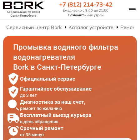
+7 (812) 214-73-42
Ежедневно с 9:00 до 21:00
Сервисный центр Bork
в
Позвонить
мне утром
Санкт-Петербурге
Сервисный центр Bork
Каталог устройств
Ремонт
Промывка водяного фильтра
водонагревателя
Bork в Санкт-Петербурге
Официальный сервис
Гарантийное обслуживание
до 3 лет
Диагностика за наш счет,
ремонт по желанию
Бесплатный выезд курьера
в день обращения
Срочный ремонт
от 35 минут