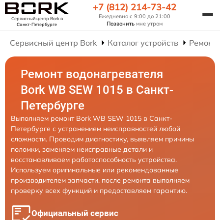
+7 (812) 214-73-42
Ежедневно с 9:00 до 21:00
Сервисный центр Bork
в
Позвонить
мне утром
Санкт-Петербурге
Сервисный центр Bork
Каталог устройств
Ремонт
Ремонт водонагревателя
Bork WB SEW 1015 в Санкт-
Петербурге
Выполняем ремонт Bork WB SEW 1015 в Санкт-
Петербурге с устранением неисправностей любой
сложности. Проводим диагностику, выявляем причины
поломки, заменяем неисправные детали и
восстанавливаем работоспособность устройства.
Используем оригинальные или рекомендованные
производителем запчасти, после ремонта выполняем
проверку всех функций и предоставляем гарантию.
Официальный сервис